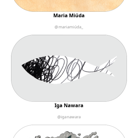
Maria Miúda
@mariamiúda_
Iga Nawara
@iganawara