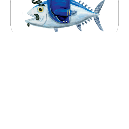
André Letria
@andreletria