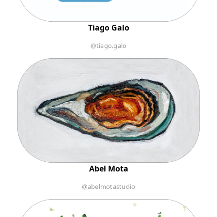
Tiago Galo
@tiago.galo
Abel Mota
@abelmotastudio