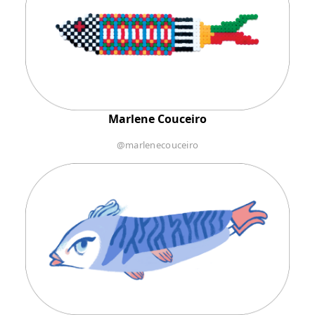
Marlene Couceiro
@marlenecouceiro