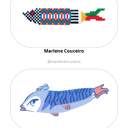
Marlene Couceiro
@marlenecouceiro