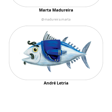
Marta Madureira
@madureira.marta
André Letria
@andreletria