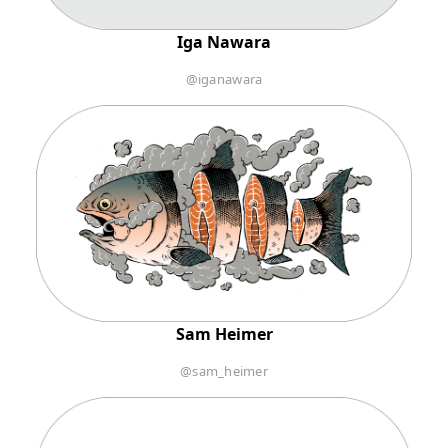
Iga Nawara
@iganawara
Sam Heimer
@sam_heimer